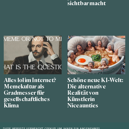
sichtbar macht
Alles lol im Internet?
Schöne neue KI-Welt:
Memekultur als
Die alternative
Gradmesser für
Realität von
gesellschaftliches
Künstlerin
Klima
Niceaunties
DIESE WEBSEITE VERWENDET COOKIES UM IHNEN EIN ANGENEHMES