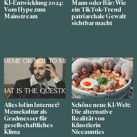
KI-Entwicklung 2024:
Mann oder Bär: Wie
Vom Hype zum
ein TikTok-Trend
Mainstream
patriarchale Gewalt
sichtbar macht
Alles lol im Internet?
Schöne neue KI-Welt:
Memekultur als
Die alternative
Gradmesser für
Realität von
gesellschaftliches
Künstlerin
Klima
Niceaunties