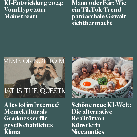
KI-Entwicklung 2024:
Mann oder Bär: Wie
Vom Hype zum
ein TikTok-Trend
Mainstream
patriarchale Gewalt
sichtbar macht
Alles lol im Internet?
Schöne neue KI-Welt:
Memekultur als
Die alternative
Gradmesser für
Realität von
gesellschaftliches
Künstlerin
Klima
Niceaunties