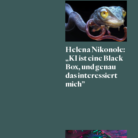
Helena Nikonole:
„KI ist eine Black
Box, und genau
das interessiert
mich”