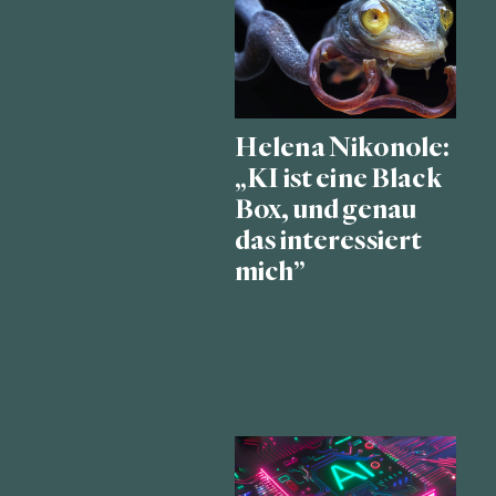
Helena Nikonole:
„KI ist eine Black
Box, und genau
das interessiert
mich”