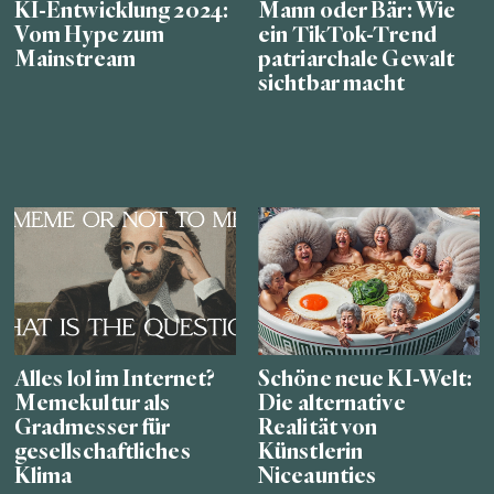
KI-Entwicklung 2024:
Mann oder Bär: Wie
Vom Hype zum
ein TikTok-Trend
Mainstream
patriarchale Gewalt
sichtbar macht
Alles lol im Internet?
Schöne neue KI-Welt:
Memekultur als
Die alternative
Gradmesser für
Realität von
gesellschaftliches
Künstlerin
Klima
Niceaunties