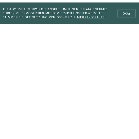
DIESE WEBSEITE VERWENDET COOKIES UM IHNEN EIN ANGENEHMES
SURFEN ZU ERMÖGLICHEN.
MIT DEM BESUCH UNSERER WEBSEITE
OKAY
STIMMEN SIE DER NUTZUNG VON COOKIES ZU.
MEHR INFOS HIER
AKTUELLES KOMPENDIUM
Addictive Technology
Addictive Technology
Peaceful Societies
Coaching Culture
WEITERE KOMPENDIEN