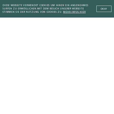
DIESE WEBSEITE VERWENDET COOKIES UM IHNEN EIN ANGENEHMES
SURFEN ZU ERMÖGLICHEN.
MIT DEM BESUCH UNSERER WEBSEITE
OKAY
STIMMEN SIE DER NUTZUNG VON COOKIES ZU.
MEHR INFOS HIER
AKTUELLES KOMPENDIUM
Addictive Technology
Addictive Technology
Peaceful Societies
Coaching Culture
WEITERE KOMPENDIEN