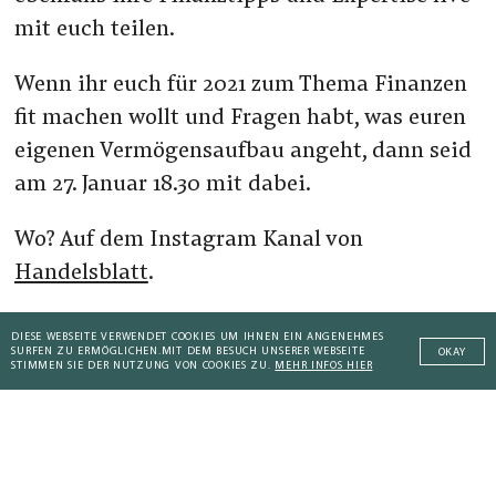
mit euch teilen.
Wenn ihr euch für 2021 zum Thema Finanzen
fit machen wollt und Fragen habt, was euren
eigenen Vermögensaufbau angeht, dann seid
am 27. Januar 18.30 mit dabei.
Wo? Auf dem Instagram Kanal von
Handelsblatt
.
DIESE WEBSEITE VERWENDET COOKIES UM IHNEN EIN ANGENEHMES
Uhrzeit
18:30
SURFEN ZU ERMÖGLICHEN.
MIT DEM BESUCH UNSERER WEBSEITE
OKAY
STIMMEN SIE DER NUTZUNG VON COOKIES ZU.
MEHR INFOS HIER
Datum
05. Februar 2021