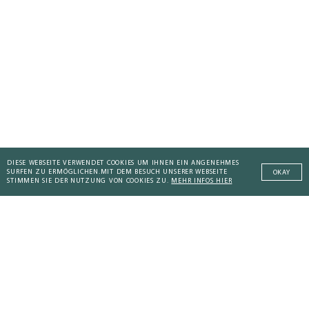
DIESE WEBSEITE VERWENDET COOKIES UM IHNEN EIN ANGENEHMES
SURFEN ZU ERMÖGLICHEN.
MIT DEM BESUCH UNSERER WEBSEITE
OKAY
STIMMEN SIE DER NUTZUNG VON COOKIES ZU.
MEHR INFOS HIER
AKTUELLES KOMPENDIUM
Addictive Technology
Addictive Technology