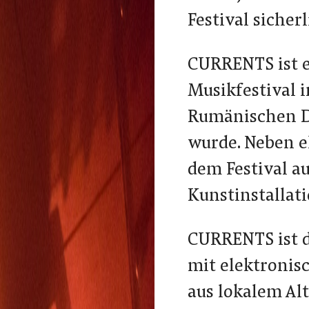
Festival sicher
CURRENTS ist e
Musikfestival i
Rumänischen DJ
wurde. Neben e
dem Festival a
Kunstinstallat
CURRENTS ist d
mit elektronis
aus lokalem Al