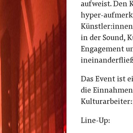
aufweist. Den 
hyper-aufmerk
Künstler:innen
in der Sound, K
Engagement un
ineinanderflie
Das Event ist e
die Einnahmen 
Kulturarbeiter
Line-Up: