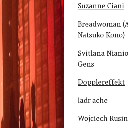
Suzanne Ciani
Breadwoman (A
Natsuko Kono)
Svitlana Niani
Gens
Dopplereffekt
ladr ache
Wojciech Rusin 