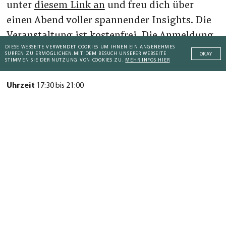
unter
diesem Link an
und freu dich über
einen Abend voller spannender Insights. Die
Veranstaltung ist kostenfrei. Die Anmeldung
DIESE WEBSEITE VERWENDET COOKIES UM IHNEN EIN ANGENEHMES
ist limitiert.
SURFEN ZU ERMÖGLICHEN.
MIT DEM BESUCH UNSERER WEBSEITE
OKAY
STIMMEN SIE DER NUTZUNG VON COOKIES ZU.
MEHR INFOS HIER
Uhrzeit
17:30 bis 21:00
Datum
19. November 2019
Ort
Toulouser Allee 27
Eintritt
frei
Addictive Technology
Peaceful Societies
AKTUELLES KOMPENDIUM
Addictive Technology
Coaching Culture