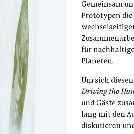
Gemeinsam unte
Prototypen die
wechselseitige
Zusammenarbei
für nachhaltig
Planeten.
Um sich diesen
Driving the H
und Gäste zusa
lang mit den A
diskutieren un