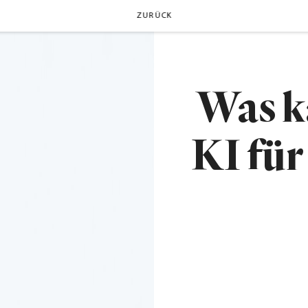
ZURÜCK
Was k
KI für