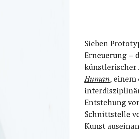
Sieben Prototy
Erneuerung – da
künstlerische
Human
, einem
interdisziplinä
Entstehung von
Schnittstelle 
Kunst auseinan