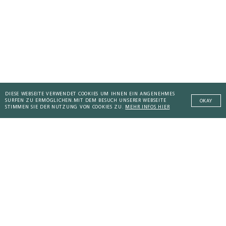
DIESE WEBSEITE VERWENDET COOKIES UM IHNEN EIN ANGENEHMES
SURFEN ZU ERMÖGLICHEN.
MIT DEM BESUCH UNSERER WEBSEITE
OKAY
STIMMEN SIE DER NUTZUNG VON COOKIES ZU.
MEHR INFOS HIER
AKTUELLES KOMPENDIUM
Addictive Technology
Addictive Technology