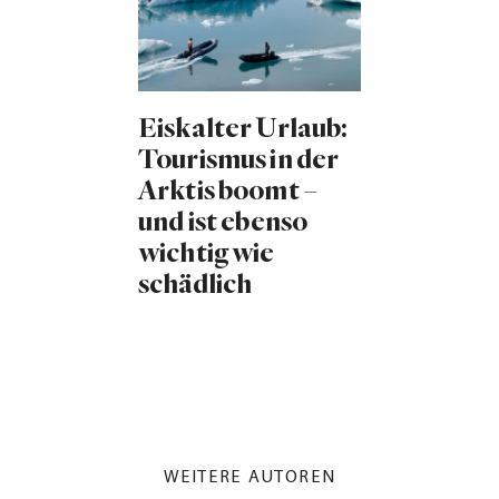
Eiskalter Urlaub:
Tourismus in der
Arktis boomt –
und ist ebenso
wichtig wie
schädlich
WEITERE AUTOREN