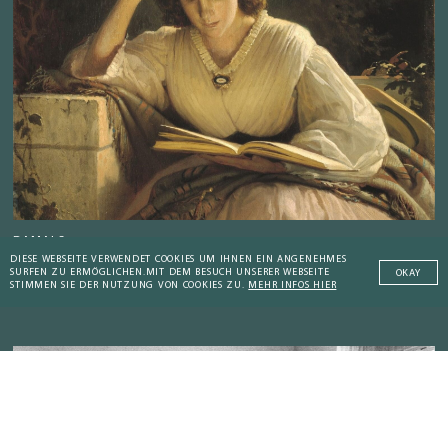
DAMALS
DIESE WEBSEITE VERWENDET COOKIES UM IHNEN EIN ANGENEHMES
Von wissenssüchtigen Mönchen und
SURFEN ZU ERMÖGLICHEN.
MIT DEM BESUCH UNSERER WEBSEITE
OKAY
STIMMEN SIE DER NUTZUNG VON COOKIES ZU.
MEHR INFOS HIER
lesesüchtigen Frauen