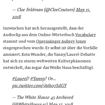
— Cloe Feldman (@CloeCouture)
May 15,
2018
Inzwischen hat sich herausgestellt, dass der
Audioclip aus dem Online-Wörterbuch
Vocabulary
stammt und vom
Opernsänger Aubrey Jones
eingesprochen wurde. Er selbst ist über die Vorfälle
amüsiert. Kein Wunder, die Yanny/Laurel-Debatte
hat sich zu einem weltweiten Kulturphänomen
entwickelt, das sogar das Weiße Haus beschäftigt.
#Laurel
?
#Yanny
? Or…
pic.twitter.com/5hth07SdGY
— The White House 45 Archived
(@WhiteHouse45)
May 17, 2018