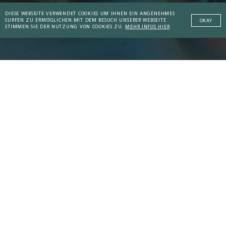
Datenschutzerklärung
gelesen und
DIESE WEBSEITE VERWENDET COOKIES UM IHNEN EIN ANGENEHMES
SURFEN ZU ERMÖGLICHEN.
MIT DEM BESUCH UNSERER WEBSEITE
OKAY
stimme zu.
STIMMEN SIE DER NUTZUNG VON COOKIES ZU.
MEHR INFOS HIER
DIE AKTUELLSTEN ARTIKEL
Addictive Technology
Peaceful Societies
Coaching Culture
Helena Nikonole: „KI
KI-Halluzinationen:
ist eine Black Box, und
Die verborgene
WEITERE KOMPENDIEN