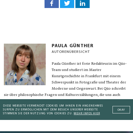
PAULA GÜNTHER
AUTORENÜBERSICHT
Paula Günther ist freie Redakteurin im Qiio-
Team und studiert im Master
Kunstgeschichte in Frankfurt mit einem
Schwerpunkt in Fotografie und Theater der
Moderne und Gegenwart. Bei Qiio schreibt
sie über philosophische Fragen und Kulturerzählungen, die uns auch
morgen noch beschäftigen werden.
DIESE WEBSEITE VERWENDET COOKIES UM IHNEN EIN ANGENEHMES
SURFEN ZU ERMÖGLICHEN.
MIT DEM BESUCH UNSERER WEBSEITE
OKAY
STIMMEN SIE DER NUTZUNG VON COOKIES ZU.
MEHR INFOS HIER