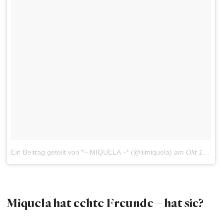
Ein Beitrag geteilt von *~ MIQUELA ~* (@lilmiquela)
am
Okt 12, 2017 um 2:53 PDT
Miquela hat echte Freunde – hat sie?