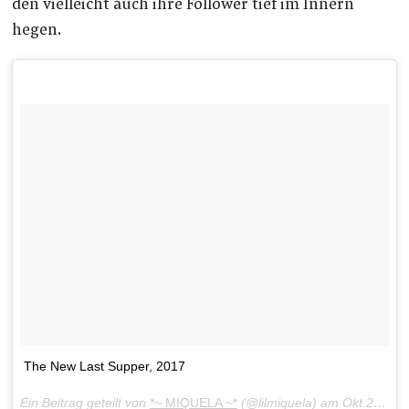
den vielleicht auch ihre Follower tief im Innern
hegen.
The New Last Supper, 2017
Ein Beitrag geteilt von
*~ MIQUELA ~*
(@lilmiquela) am
Okt 21, 2017 um 3:10 PDT