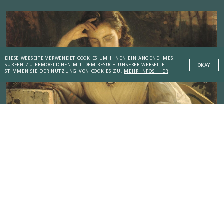
DIESE WEBSEITE VERWENDET COOKIES UM IHNEN EIN ANGENEHMES
SURFEN ZU ERMÖGLICHEN.
MIT DEM BESUCH UNSERER WEBSEITE
OKAY
STIMMEN SIE DER NUTZUNG VON COOKIES ZU.
MEHR INFOS HIER
Addictive Technology
DAMALS
Von wissenssüchtigen Mönchen und
Peaceful Societies
lesesüchtigen Frauen