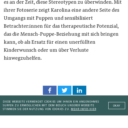
es an der Zeit, diese Stereotypen zu überwinden. Mit
ihrer Fotoserie zeigt Karolina eine andere Seite des
Umgangs mit Puppen und sensibilisiert
Betrachter:innen für das therapeutische Potenzial,
das die Mensch-Puppe-Beziehung mit sich bringen
kann, ob als Ersatz für einen unerfüllten
Kinderwunsch oder um über Verluste
hinwegzuhelfen.
DIESE WEBSEITE VERWENDET COOKIES UM IHNEN EIN ANGENEHMES
SURFEN ZU ERMÖGLICHEN.
MIT DEM BESUCH UNSERER WEBSEITE
OKAY
STIMMEN SIE DER NUTZUNG VON COOKIES ZU.
MEHR INFOS HIER