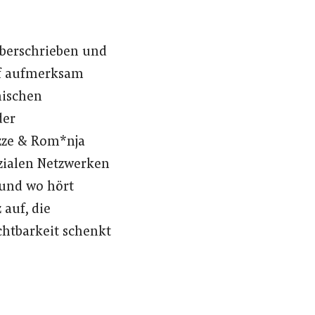
 überschrieben und
uf aufmerksam
nischen
der
zze & Rom*nja
zialen Netzwerken
 und wo hört
 auf, die
htbarkeit schenkt