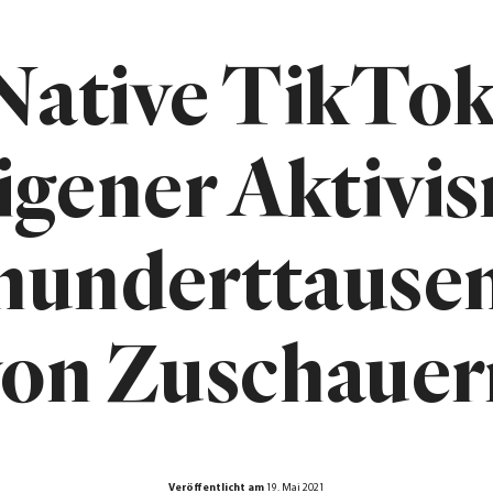
Native TikTok
igener Aktivi
 hunderttause
von Zuschauer
Veröffentlicht am
19. Mai 2021