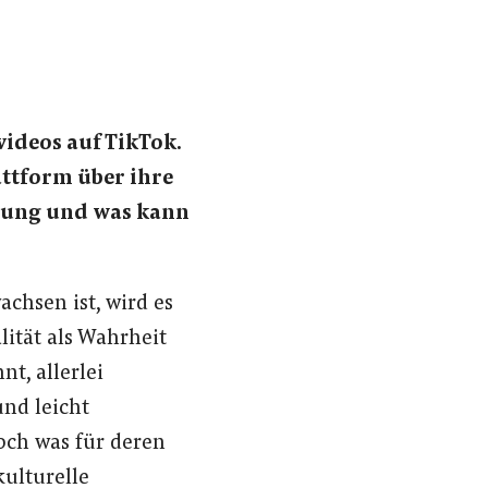
videos auf TikTok.
attform über ihre
egung und was kann
chsen ist, wird es
lität als Wahrheit
nt, allerlei
und leicht
och was für deren
kulturelle