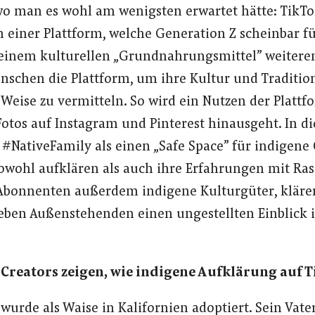
 wo man es wohl am wenigsten erwartet hätte: TikTo
einer Plattform, welche Generation Z scheinbar fü
 einem kulturellen „Grundnahrungsmittel” weiteren
schen die Plattform, um ihre Kultur und Traditio
Weise zu vermitteln. So wird ein Nutzen der Plattf
Fotos auf Instagram und Pinterest hinausgeht. In di
#NativeFamily als einen „Safe Space” für indigene
sowohl aufklären als auch ihre Erfahrungen mit Rass
 Abonnenten außerdem indigene Kulturgüter, kläre
eben Außenstehenden einen ungestellten Einblick i
 Creators zeigen, wie indigene Aufklärung auf 
wurde als Waise in Kalifornien adoptiert. Sein Vat