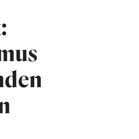
:
smus
nden
n