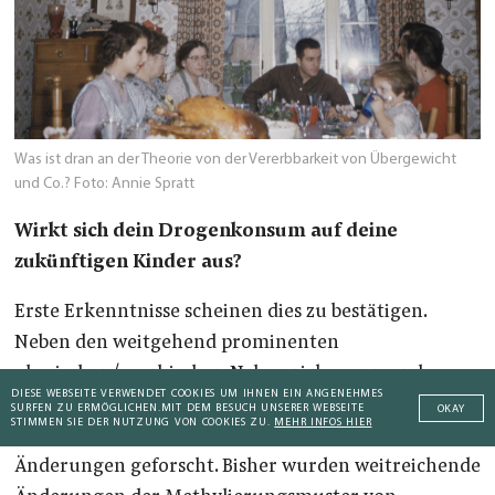
Was ist dran an der Theorie von der Vererbbarkeit von Übergewicht
und Co.? Foto: Annie Spratt
Wirkt sich dein Drogenkonsum auf deine
zukünftigen Kinder aus?
Erste Erkenntnisse scheinen dies zu bestätigen.
Neben den weitgehend prominenten
physischen/psychischen Nebenwirkungen und
DIESE WEBSEITE VERWENDET COOKIES UM IHNEN EIN ANGENEHMES
Abhängigkeiten beim Konsumenten wird nun auch
SURFEN ZU ERMÖGLICHEN.
MIT DEM BESUCH UNSERER WEBSEITE
OKAY
STIMMEN SIE DER NUTZUNG VON COOKIES ZU.
MEHR INFOS HIER
in der Epigenetik der Nachfahren nach vererbten
Änderungen geforscht. Bisher wurden weitreichende