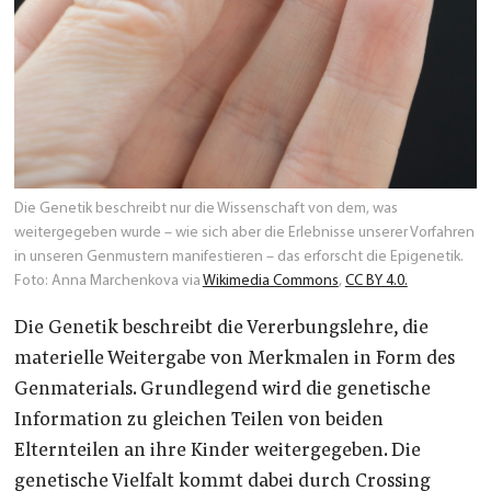
Die Genetik beschreibt nur die Wissenschaft von dem, was
weitergegeben wurde – wie sich aber die Erlebnisse unserer Vorfahren
in unseren Genmustern manifestieren – das erforscht die Epigenetik.
Foto: Anna Marchenkova via
Wikimedia Commons
,
CC BY 4.0.
Die Genetik beschreibt die Vererbungslehre, die
materielle Weitergabe von Merkmalen in Form des
Genmaterials. Grundlegend wird die genetische
Information zu gleichen Teilen von beiden
Elternteilen an ihre Kinder weitergegeben. Die
genetische Vielfalt kommt dabei durch Crossing