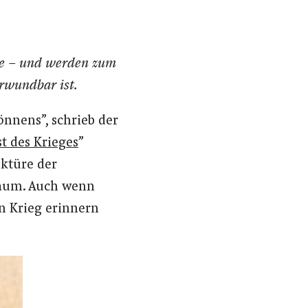
ege – und werden zum
verwundbar ist.
nnens”, schrieb der
t des Krieges
”
ektüre der
 Raum. Auch wenn
n Krieg erinnern