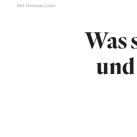
Bild: Christiaan Colen
Was 
und