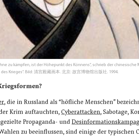
hne zu kämpfen, ist der Höhepunkt des Könnens”, schrieb der chinesische Mi
 des Krieges
”.
Bild: 清宫殿藏画本. 北京: 故宫博物馆出版社. 1994.
Kriegsformen?
er
, die in Russland als “höfliche Menschen” bezeic
 der Krim auftauchten,
Cyberattacken
, Sabotage, Ko
gezielte Propaganda- und
Desinformationskampa
 Wahlen zu beeinflussen, sind einige der typischen 