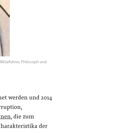
litärführer, Philosoph und
hnet werden und 2014
rruption,
gnen
, die zum
Charakteristika der