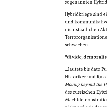
sogenannten Hybrid
Hybridkriege sind e
und kommunikativen
nichtstaatlichen Ak
Terrororganisationen
schwächen.
“divide, demoralis
…lautete bis dato P
Historiker und Rus
Moving beyond the H
des russischen Hybr
Machtdemonstration 