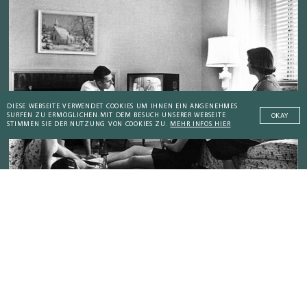
DIESE WEBSEITE VERWENDET COOKIES UM IHNEN EIN ANGENEHMES
SURFEN ZU ERMÖGLICHEN.
MIT DEM BESUCH UNSERER WEBSEITE
OKAY
STIMMEN SIE DER NUTZUNG VON COOKIES ZU.
MEHR INFOS HIER
GESTERN
Das Fernsehen: Technologie-Sucht für die
Massen
Addictive Technology
Peaceful Societies