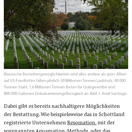
Klassische Bestattungsmöglichkeiten sind alles andere als grün:
Allein
auf US-Friedhöfen fallen jährlich 30 Millionen Tonnen Laubholz, 90.000
Tonnen Stahl, 1,6 Millionen Tonnen Beton für Grabgewölbe und
800.000 Gallonen Einbalsamierungsflüssigkeit an.
Bild: J. Amill Santiago
Dabei gibt es bereits nachhaltigere Möglichkeiten
der Bestattung. Wie beispielsweise das in Schottland
registrierte Unternehmen
Resomation
, mit
der
sogenannten Aquamation-Methode, oder das