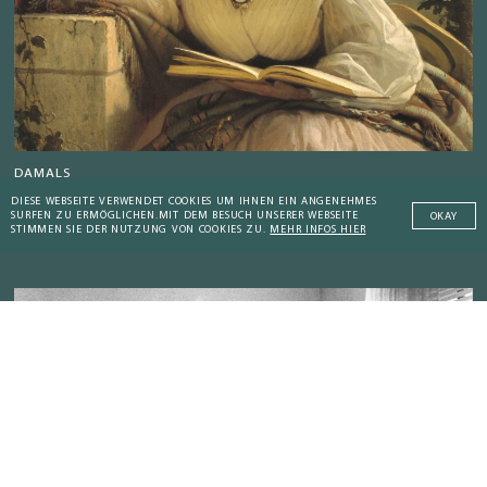
DAMALS
DIESE WEBSEITE VERWENDET COOKIES UM IHNEN EIN ANGENEHMES
Von wissenssüchtigen Mönchen und
SURFEN ZU ERMÖGLICHEN.
MIT DEM BESUCH UNSERER WEBSEITE
OKAY
lesesüchtigen Frauen
STIMMEN SIE DER NUTZUNG VON COOKIES ZU.
MEHR INFOS HIER
Addictive Technology