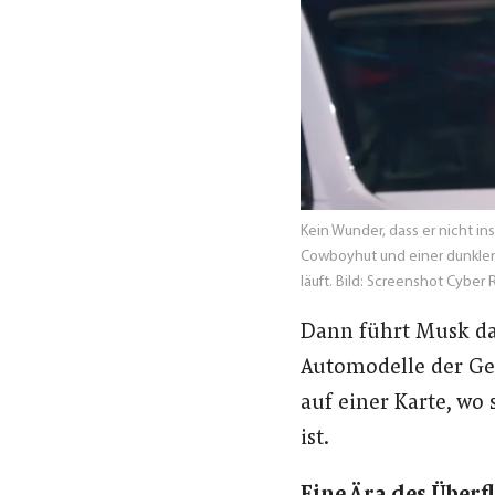
Kein Wunder, dass er nicht i
Cowboyhut und einer dunklen S
läuft.
Bild: Screenshot Cyber
Dann führt Musk da
Automodelle der Gesc
auf einer Karte, wo 
ist.