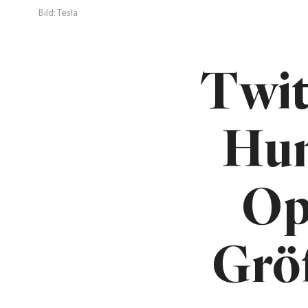
Bild: Tesla
Twit
Hum
Op
Grö