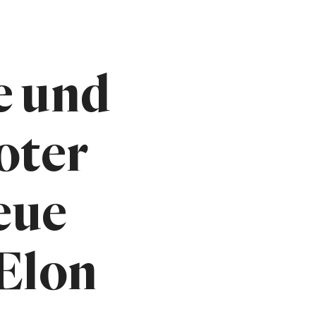
e und
oter
eue
Elon