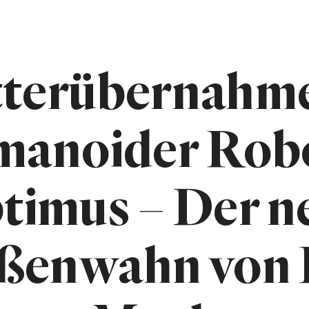
terübernahm
anoider Rob
timus – Der n
ßenwahn von 