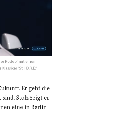
yber Rodeo” mit einem
ssiker “Still D.R.E.”
kunft. Er geht die
sind. Stolz zeigt er
enen eine in Berlin