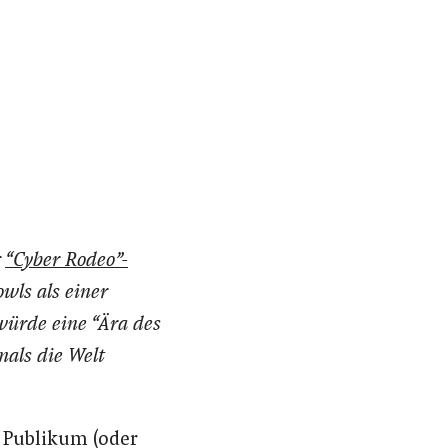
r
“Cyber Rodeo”-
wls als einer
würde eine “Ära des
mals die Welt
 Publikum (oder