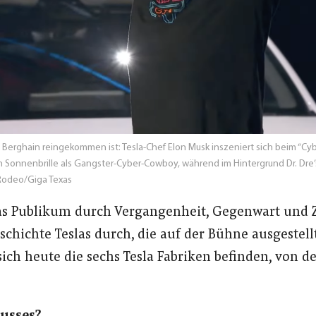
ns Berghain reingekommen ist: Tesla-Chef Elon Musk inszeniert sich beim “C
onnenbrille als Gangster-Cyber-Cowboy, während im Hintergrund Dr. Dre’s Kla
 Rodeo/Giga Texas
s Publikum durch Vergangenheit, Gegenwart und Zu
hichte Teslas durch, die auf der Bühne ausgestellt 
sich heute die sechs Tesla Fabriken befinden, von d