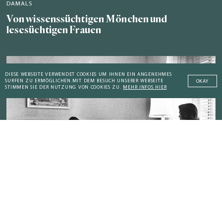
DAMALS
Von wissenssüchtigen Mönchen und
lesesüchtigen Frauen
DIESE WEBSEITE VERWENDET COOKIES UM IHNEN EIN ANGENEHMES
SURFEN ZU ERMÖGLICHEN.
MIT DEM BESUCH UNSERER WEBSEITE
OKAY
STIMMEN SIE DER NUTZUNG VON COOKIES ZU.
MEHR INFOS HIER
Addictive Technology
Peaceful Societies
GESTERN
Das Fernsehen: Technologie-Sucht für die