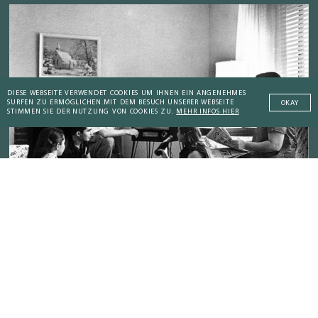
DIESE WEBSEITE VERWENDET COOKIES UM IHNEN EIN ANGENEHMES
SURFEN ZU ERMÖGLICHEN.
MIT DEM BESUCH UNSERER WEBSEITE
OKAY
STIMMEN SIE DER NUTZUNG VON COOKIES ZU.
MEHR INFOS HIER
GESTERN
Addictive Technology
Das Fernsehen: Technologie-Sucht für die
Massen
Peaceful Societies