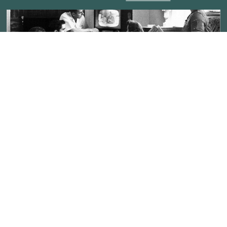
Addictive Technology
GESTERN
Das Fernsehen: Technologie-Sucht für die
Peaceful Societies
Massen
Coaching Culture
WEITERE KOMPENDIEN