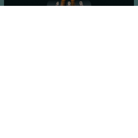
HEUTE
Endloses Scrollen – die Sucht nach
Addictive Technology
Zugehörigkeit
Peaceful Societies
Coaching Culture
WEITERE KOMPENDIEN