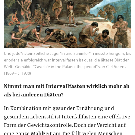
Und jede*r steinzeitliche Jäger*in und Sammler*in musste hungern, bis
er oder sie erfolgreich war. Intervallfasten ist quasi die älteste Diät der
Welt. Gemälde: “Cave life in the Palaeolithic period” von Carl Arriens
(1869 – c. 1930)
Nimmt man mit Intervallfasten wirklich mehr ab
als bei anderen Diäten?
In Kombination mit gesunder Ernährung und
gesundem Lebensstil ist Interfallfasten eine effektive
Form der Gewichtskontrolle. Doch der Verzicht auf
eine ganze Mahlzeit am Tag fällt vielen Menschen