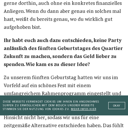
gerne dorthin, auch ohne ein konkretes finanzielles
Anliegen. Wenn du dann aber genau ein solches mal
hast, weißt du bereits genau, wo du wirklich gut
aufgehoben bist.
Ihr habt euch auch dazu entschieden, keine Party
anlässlich des fünften Geburtstages des Quartier
Zukunft zu machen, sondern das Geld lieber zu
spenden. Wie kam es zu dieser Idee?
Zu unserem fünften Geburtstag hatten wir uns im
Vorfeld auf ein schönes Fest mit einem
umfangreichem Rahmenprogramm eingestellt und
wollten ein tolles Event für Kund:innen und Partner
DIESE WEBSEITE VERWENDET COOKIES UM IHNEN EIN ANGENEHMES
SURFEN ZU ERMÖGLICHEN.
MIT DEM BESUCH UNSERER WEBSEITE
OKAY
schaffen. Die aktuelle Lage gibt das aber aus vielerlei
STIMMEN SIE DER NUTZUNG VON COOKIES ZU.
MEHR INFOS HIER
Hinsicht nicht her, sodass wir uns für eine
zeitgemäße Alternative entschieden haben. Das fühlt