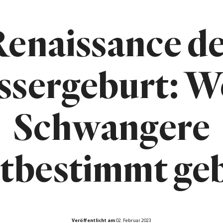
enaissance d
sergeburt: 
Schwangere
stbestimmt ge
Veröffentlicht am
02. Februar 2023