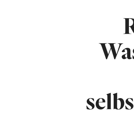
R
Was
selb