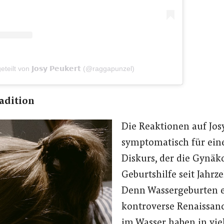
teilt von 𝗝𝗼𝘀𝘆 𝗣𝗲𝘂𝗸𝗲𝗿𝘁 (@raggapunzel)
radition
Die Reaktionen auf Jos
symptomatisch für ein
Diskurs, der die Gynäk
Geburtshilfe seit Jahrz
Denn Wassergeburten e
kontroverse Renaissan
im Wasser haben in vie