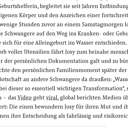
eburtshelferin, begleitet sie seit Jahren Entbindu
igenen Körper und den Anzeichen einer fortschrei
 wenige Stunden zuvor an einem Samstagmorgen lo
ere Schwangere auf den Weg ins Kranken- oder Gebu
e sich für eine Alleingeburt im Wasser entschieden.
b voller Utensilien fährt Josy zum beinahe mensc
är der persönlichen Dokumentation galt und zu bü
chte den persönlichen Familienmoment später der 
Botschaft an andere Schwangere da draußen: „Wasse
ei dieser so essentiell wichtigen Transformation“, s
n – das
Video
geht
viral
, global berichten Medien üb
iert: Die einen bewundern Josy für ihren Mut und ih
nen ihre Entscheidung als fahrlässig und risikoreic