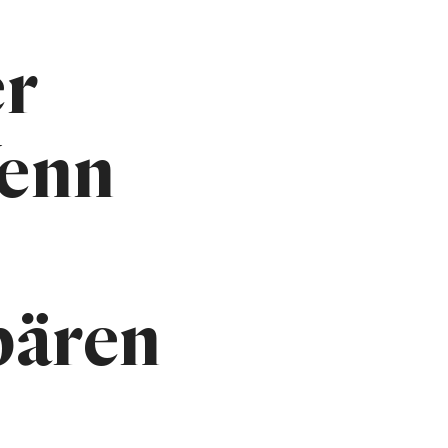
er
Wenn
bären