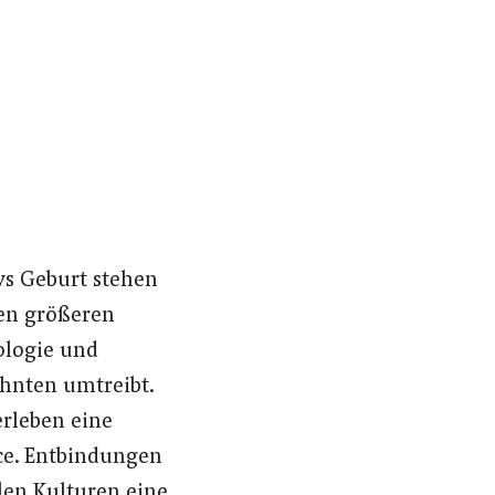
ys Geburt stehen
en größeren
ologie und
ehnten umtreibt.
rleben eine
ce. Entbindungen
len Kulturen eine