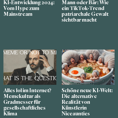
KI-Entwicklung 2024:
Mann oder Bär: Wie
Vom Hype zum
ein TikTok-Trend
Mainstream
patriarchale Gewalt
sichtbar macht
Alles lol im Internet?
Schöne neue KI-Welt:
Memekultur als
Die alternative
Gradmesser für
Realität von
gesellschaftliches
Künstlerin
Klima
Niceaunties