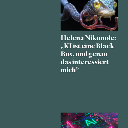
Helena Nikonole:
„KI ist eine Black
Box, und genau
das interessiert
mich”