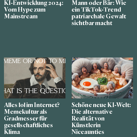
KI-Entwicklung 2024:
Mann oder Bär: Wie
Vom Hype zum
ein TikTok-Trend
Mainstream
patriarchale Gewalt
sichtbar macht
Alles lol im Internet?
Schöne neue KI-Welt:
Memekultur als
Die alternative
Gradmesser für
Realität von
gesellschaftliches
Künstlerin
Klima
Niceaunties