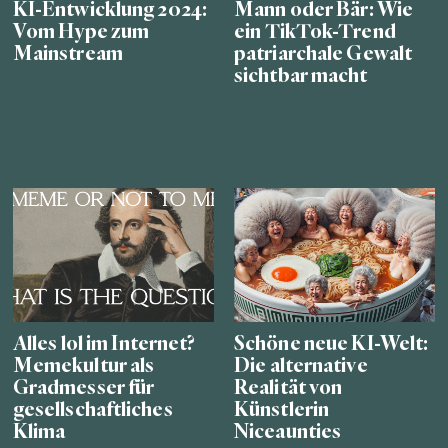
KI-Entwicklung 2024:
Mann oder Bär: Wie
Vom Hype zum
ein TikTok-Trend
Mainstream
patriarchale Gewalt
sichtbar macht
Alles lol im Internet?
Schöne neue KI-Welt:
Memekultur als
Die alternative
Gradmesser für
Realität von
gesellschaftliches
Künstlerin
Klima
Niceaunties