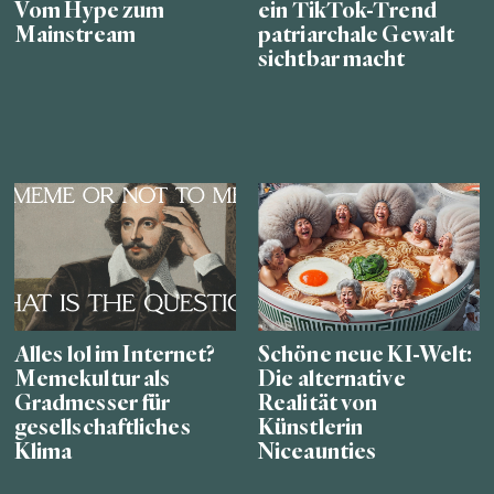
Vom Hype zum
ein TikTok-Trend
Mainstream
patriarchale Gewalt
sichtbar macht
Alles lol im Internet?
Schöne neue KI-Welt:
Memekultur als
Die alternative
Gradmesser für
Realität von
gesellschaftliches
Künstlerin
Klima
Niceaunties