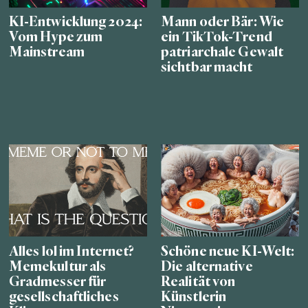
KI-Entwicklung 2024:
Mann oder Bär: Wie
Vom Hype zum
ein TikTok-Trend
Mainstream
patriarchale Gewalt
sichtbar macht
Alles lol im Internet?
Schöne neue KI-Welt:
Memekultur als
Die alternative
Gradmesser für
Realität von
gesellschaftliches
Künstlerin