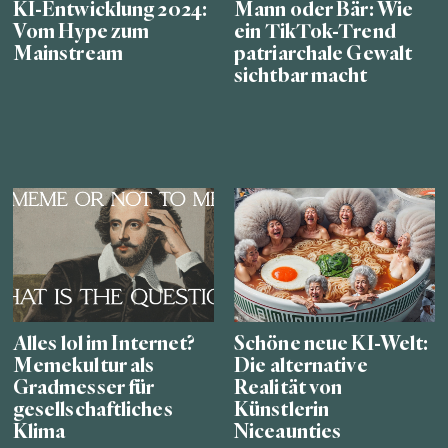
KI-Entwicklung 2024:
Mann oder Bär: Wie
Vom Hype zum
ein TikTok-Trend
Mainstream
patriarchale Gewalt
sichtbar macht
Alles lol im Internet?
Schöne neue KI-Welt:
Memekultur als
Die alternative
Gradmesser für
Realität von
gesellschaftliches
Künstlerin
Klima
Niceaunties