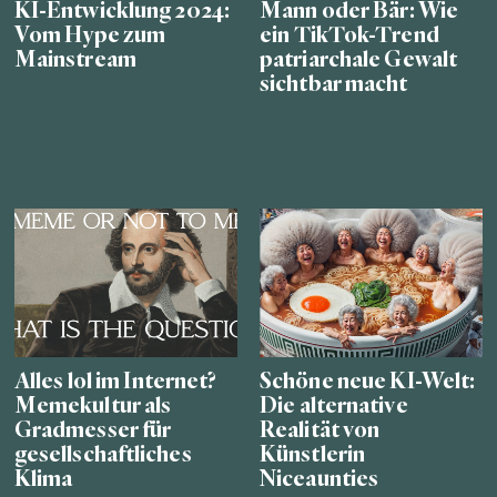
KI-Entwicklung 2024:
Mann oder Bär: Wie
Vom Hype zum
ein TikTok-Trend
Mainstream
patriarchale Gewalt
sichtbar macht
Alles lol im Internet?
Schöne neue KI-Welt:
Memekultur als
Die alternative
Gradmesser für
Realität von
gesellschaftliches
Künstlerin
Klima
Niceaunties