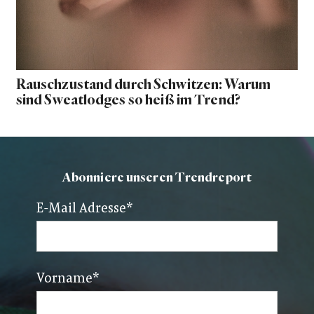
Rauschzustand durch Schwitzen: Warum
sind Sweatlodges so heiß im Trend?
Abonniere unseren Trendreport
E-Mail Adresse
*
Vorname
*