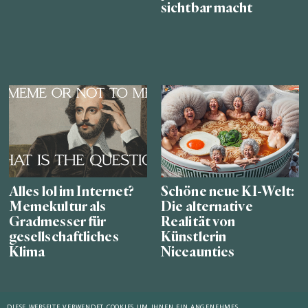
sichtbar macht
Alles lol im Internet?
Schöne neue KI-Welt:
Memekultur als
Die alternative
Gradmesser für
Realität von
gesellschaftliches
Künstlerin
Klima
Niceaunties
DIESE WEBSEITE VERWENDET COOKIES UM IHNEN EIN ANGENEHMES