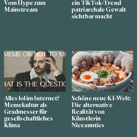
Vom Hype zum
ein TikTok-Trend
Mainstream
patriarchale Gewalt
sichtbar macht
Alles lol im Internet?
Schöne neue KI-Welt:
Memekultur als
Die alternative
Gradmesser für
Realität von
gesellschaftliches
Künstlerin
Klima
Niceaunties