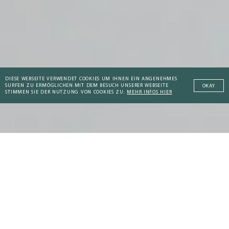
DIESE WEBSEITE VERWENDET COOKIES UM IHNEN EIN ANGENEHMES
SURFEN ZU ERMÖGLICHEN.
MIT DEM BESUCH UNSERER WEBSEITE
OKAY
STIMMEN SIE DER NUTZUNG VON COOKIES ZU.
MEHR INFOS HIER
Addictive Technology
Kompendium
: Flexibles Wohnen
Der Mobility-Turn:
Peaceful Societies