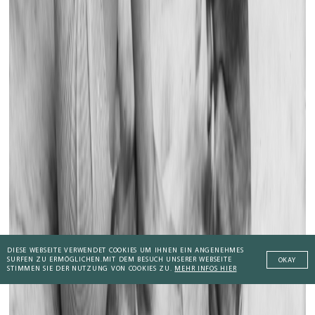
DIESE WEBSEITE VERWENDET COOKIES UM IHNEN EIN ANGENEHMES
SURFEN ZU ERMÖGLICHEN.
MIT DEM BESUCH UNSERER WEBSEITE
OKAY
STIMMEN SIE DER NUTZUNG VON COOKIES ZU.
MEHR INFOS HIER