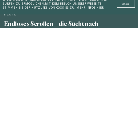
SURFEN ZU ERMÖGLICHEN.
MIT DEM BESUCH UNSERER WEBSEITE
OKAY
STIMMEN SIE DER NUTZUNG VON COOKIES ZU.
MEHR INFOS HIER
HEUTE
Endloses Scrollen – die Sucht nach
Zugehörigkeit
Addictive Technology
Peaceful Societies
Coaching Culture
WEITERE KOMPENDIEN