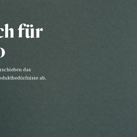
ch für
0
rschieben das
oduktbedürfnisse ab.