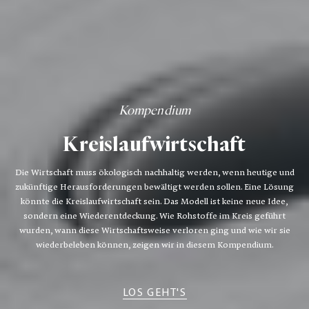
Kompendium
Kreislaufwirtschaft
Die Wirtschaft muss ökologisch nachhaltig werden, wenn heutige und
zukünftige Herausforderungen bewältigt werden sollen. Eine Lösung
könnte die Kreislaufwirtschaft sein. Das Modell ist keine neue Idee,
sondern eine Wiederentdeckung. Wie Rohstoffe im Kreis geführt
wurden, wann diese Wirtschaftsweise verloren ging und wie wir sie
wiederbeleben können, zeigen wir in diesem Kompendium.
LOS GEHT'S