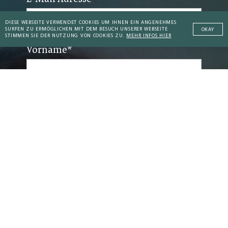
DIESE WEBSEITE VERWENDET COOKIES UM IHNEN EIN ANGENEHMES
SURFEN ZU ERMÖGLICHEN.
MIT DEM BESUCH UNSERER WEBSEITE
OKAY
STIMMEN SIE DER NUTZUNG VON COOKIES ZU.
MEHR INFOS HIER
Vorname
*
Addictive Technology
Ich habe die
Datenschutzerklärung
gelesen und
Peaceful Societies
stimme zu.
Coaching Culture