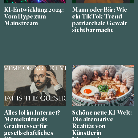
KI-Entwicklung 2024:
Mann oder Bär: Wie
Vom Hype zum
ein TikTok-Trend
Mainstream
patriarchale Gewalt
sichtbar macht
Alles lol im Internet?
Schöne neue KI-Welt:
Memekultur als
Die alternative
Gradmesser für
Realität von
gesellschaftliches
Künstlerin