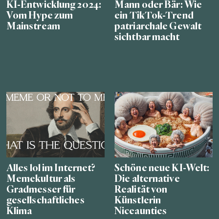
KI-Entwicklung 2024:
Mann oder Bär: Wie
Vom Hype zum
ein TikTok-Trend
Mainstream
patriarchale Gewalt
sichtbar macht
Alles lol im Internet?
Schöne neue KI-Welt:
Memekultur als
Die alternative
Gradmesser für
Realität von
gesellschaftliches
Künstlerin
Klima
Niceaunties